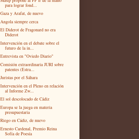
Masip propone al PP ir de la mano
para lograr fond...
Gaza y Arafat, de nuevo
Angola siempre cerca
El Diderot de Fragonard no era
Diderot
Intervención en el debate sobre el
futuro de la in...
Entrevista en "Oviedo Diario"
Comisión extraordinaria JURI sobre
patentes (Estra...
Juristas por el Sáhara
Intervención en el Pleno en relación
al Informe Zw...
El sol descolocado de Cádiz
Europa se la juega en materia
presupuestaria
Riego en Cádiz, de nuevo
Ernesto Cardenal, Premio Reina
Sofía de Poesía