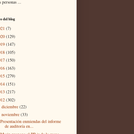
 personas ...
o del blog
021
(7)
020
(129)
019
(147)
018
(105)
017
(150)
016
(163)
015
(279)
014
(151)
013
(217)
012
(302)
diciembre
(22)
►
noviembre
(33)
▼
Presentación enmiendas del informe
de auditoría en...