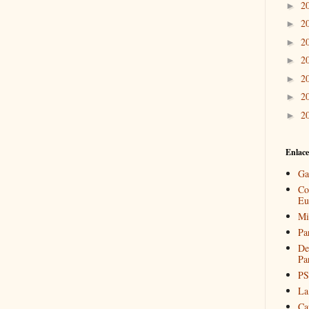
2
►
2
►
2
►
2
►
2
►
2
►
2
►
Enlace
Ga
Co
Eu
Mi
Pa
De
Pa
PS
La
Ca