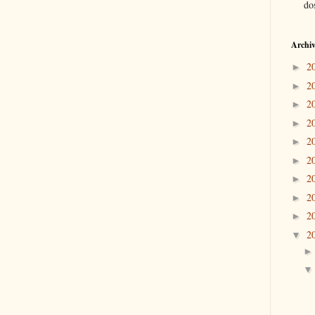
dos
Archiv
2
►
2
►
2
►
2
►
2
►
2
►
2
►
2
►
2
►
2
▼