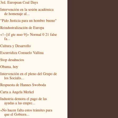
3rd. European Coal Days
Intervención en la sesión académica
de homenaje al...
"Pido Justicia para un hombre bueno"
Reindustralización de Europa
<!--[if gte mso 9]> Normal 0 21 false
fa...
Cultura y Desarrollo
Escurridiza Consuelo Vallina
Stop desahucios
Obama, hoy
Intervención en el pleno del Grupo de
los Socialis...
Respuesta de Hannes Swoboda
Carta a Ángela Merkel
Industria demora el pago de las
ayudas a las empre...
«No hacen falta estos trámites para
que el Gobiern...