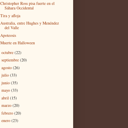
Christopher Ross pisa fuerte en el
Sáhara Occidental
Tira y afloja
Australia, entre Hughes y Menéndez
del Valle
Apoteosis
Muerte en Halloween
octubre
(22)
►
septiembre
(20)
►
agosto
(26)
►
julio
(33)
►
junio
(35)
►
mayo
(33)
►
abril
(15)
►
marzo
(20)
►
febrero
(20)
►
enero
(23)
►