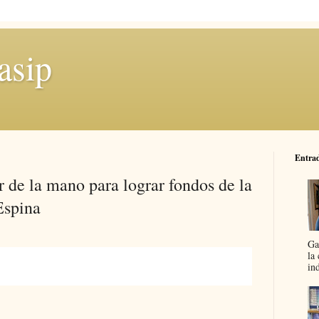
asip
Entrad
r de la mano para lograr fondos de la
Espina
Ga
la
in