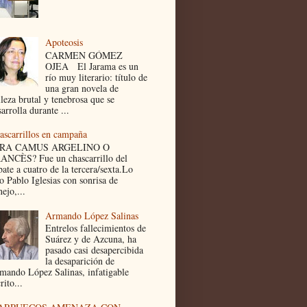
Apoteosis
CARMEN GÓMEZ
OJEA El Jarama es un
río muy literario: título de
una gran novela de
lleza brutal y tenebrosa que se
arrolla durante ...
ascarrillos en campaña
ERA CAMUS ARGELINO O
ANCÈS? Fue un chascarrillo del
bate a cuatro de la tercera/sexta.Lo
jo Pablo Iglesias con sonrisa de
ejo,...
Armando López Salinas
Entrelos fallecimientos de
Suárez y de Azcuna, ha
pasado casi desapercibida
la desaparición de
mando López Salinas, infatigable
rito...