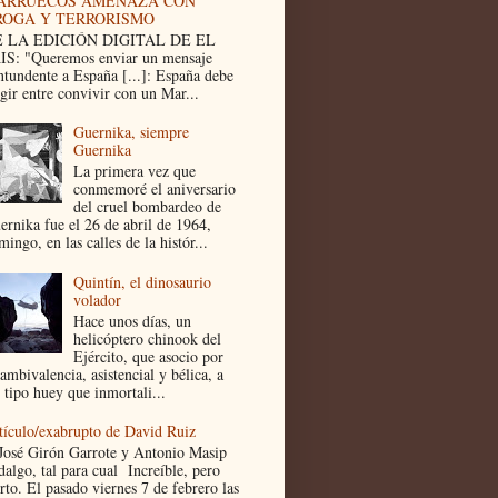
ARRUECOS AMENAZA CON
ROGA Y TERRORISMO
 LA EDICIÓN DIGITAL DE EL
IS: "Queremos enviar un mensaje
ntundente a España [...]: España debe
egir entre convivir con un Mar...
Guernika, siempre
Guernika
La primera vez que
conmemoré el aniversario
del cruel bombardeo de
ernika fue el 26 de abril de 1964,
ingo, en las calles de la histór...
Quintín, el dinosaurio
volador
Hace unos días, un
helicóptero chinook del
Ejército, que asocio por
ambivalencia, asistencial y bélica, a
 tipo huey que inmortali...
tículo/exabrupto de David Ruiz
José Girón Garrote y Antonio Masip
dalgo, tal para cual Increíble, pero
rto. El pasado viernes 7 de febrero las