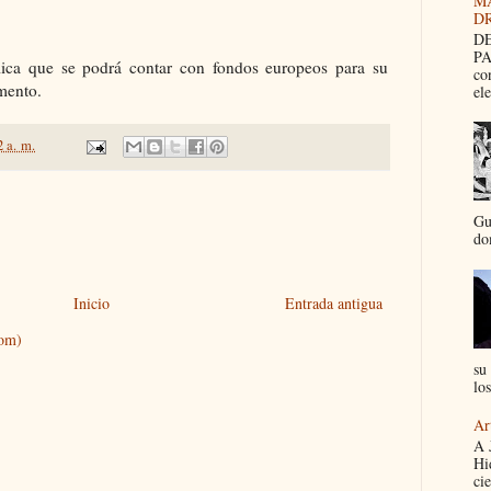
M
D
DE
PA
plica que se podrá contar con fondos europeos para su
co
mento.
el
2 a. m.
Gu
dom
Inicio
Entrada antigua
tom)
su 
los
Ar
A 
Hi
cie