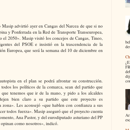
o Masip advirtió ayer en Cangas del Narcea de que si no
spina y Ponferrada en la Red de Transporte Transeuropea,
o el 2050». Masip visitó los concejos de Cangas, Tineo,
be
gentes del PSOE e insistió en la trascendencia de la
des
ión Europea, que será la semana del 10 de diciembre en
Ch
¿
FR
de
di
utopista en el plan se podrá afrontar su construcción.
con
 todos los políticos de la comarca, sean del partido que
 que tenemos que ir de la mano, y pido a los alcaldes
ejen bien claro a su partido que este proyecto es
 la zona». Les aconsejó «que hablen con confianza a sus
cer todos fuerza». Masip aseguró que el proyecto cuenta
Ar
Fomento, Ana Pastor, y del eurodiputado asturiano del PP
esc
 opinan como nosotros», indicó.