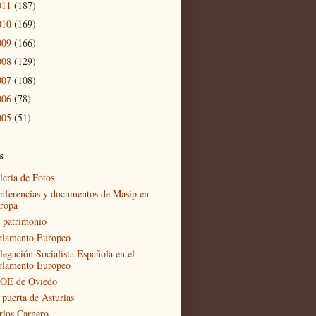
011
(187)
010
(169)
009
(166)
008
(129)
007
(108)
006
(78)
005
(51)
s
lería de Fotos
nferencias y documentos de Masip en
ropa
 patrimonio
rlamento Europeo
legación Socialista Española en el
rlamento Europeo
OE de Oviedo
 puerta de Asturias
rlos Carnero