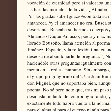
vocación de eternidad pero sí valoraba un
las heridas mortales de la vida. ¿Afinaba L
Por las gradas sube Ignacio//con toda su m
amanecer, //y el amanecer no era. Busca su
desorienta. Buscaba su hermoso cuerpo//y 
Alejandro Duque Amusco, poeta y máxima
llorado Bousoño, llama atención al poem
Jiménez, Espacio, y la reflexión final cua
deseosa de abandonarle, le pregunta: "¿No
haciéndole otras preguntas igualmente c
menta en la red a Unamuno. Sin embargo,
el grupo progongorino del 27, a Juan Ra
don Miguel, que no soportaba bien, aunque
poema. No sé pero noto que, tras mi paso 
desajusta un tanto del cuerpo ignorando, 
exactamente todo habrá vuelto a la normal
para el alma ni para el cuerpo ni aún para 