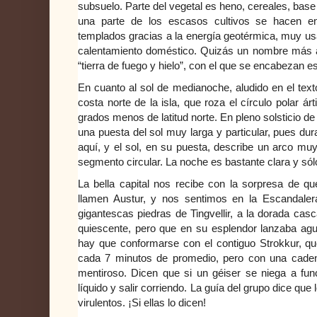
subsuelo. Parte del vegetal es heno, cereales, base 
una parte de los escasos cultivos se hacen e
templados gracias a la energía geotérmica, muy us
calentamiento doméstico. Quizás un nombre más ap
“tierra de fuego y hielo”, con el que se encabezan es
En cuanto al sol de medianoche, aludido en el texto
costa norte de la isla, que roza el círculo polar ár
grados menos de latitud norte. En pleno solsticio de
una puesta del sol muy larga y particular, pues d
aquí, y el sol, en su puesta, describe un arco mu
segmento circular. La noche es bastante clara y sól
La bella capital nos recibe con la sorpresa de que
llamen Austur, y nos sentimos en la Escandaler
gigantescas piedras de Tingvellir, a la dorada cas
quiescente, pero que en su esplendor lanzaba agu
hay que conformarse con el contiguo Strokkur, qu
cada 7 minutos de promedio, pero con una cadenci
mentiroso. Dicen que si un géiser se niega a fun
líquido y salir corriendo. La guía del grupo dice qu
virulentos. ¡Si ellas lo dicen!