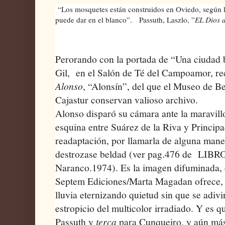
“Los mosquetes están construidos en Oviedo, según 
puede dar en el blanco”.
Passuth, Laszlo, ”
EL Dios d
Perorando con la portada de “Una ciudad ba
Gil, en el Salón de Té del Campoamor, re
Alonso
, “Alonsín”, del que el Museo de Be
Cajastur conservan valioso archivo.
Alonso disparó su cámara ante la maravill
esquina entre Suárez de la Riva y Princip
readaptación, por llamarla de alguna mane
destrozase beldad (ver pag.476 de
LIBRO
Naranco.1974). Es la imagen difuminada, e
Septem Ediciones/Marta Magadan ofrece, á
lluvia eternizando quietud sin que se adivin
estropicio del multicolor irradiado. Y es q
Passuth y
terca
para Cunqueiro, y aún más