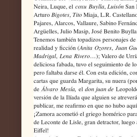
Neira, Luque, el
coxu
Buylla
,
Luisón
San 
Arturo
Bigotes
,
Tito
Miaja, L.R. Castellan
Pajares, Alarcos, Vallaure, Sabino Fernán
Argüelles, Julio Masip, José Benito Buylla
Tenemos también topadizos personajes d
realidad y ficción (
Anita
Ozores
,
Juan Gu
Madrigal
,
Lena
Rivero
…); Valero de Urrí
deliciosa fabada
, tuvo el seguimiento de l
pero faltaba darse él. Con esta edición, co
cartas que guarda Margarita, su nuera (por
de
Álvaro
Mesía,
el
don juan de
Leopoldo
versión de la Ilíada que alguien se atrever
publicar, me reafirmo en que no hubo aquí 
¡Zamora acometió el griego homérico para 
de Leconte de Lisle, gran detractor, luego 
Eiffel!