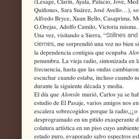
(Lesage, Clarín, Ayala, Palacio, Jove, Medi
Quiñones, Sara Suárez, José Avello…), s
Alfredo Bryce, Xuan Bello, Casaprima, Mo
G.Orejas, Adolfo Camilo, Victoria mism
Una vez, visitando a Sierra, “
Stillnes and
, me sorprendió una voz no bien s
ciernes
la dependencia contigua que ocupaba
Alo
penumbra
. La vieja radio, sintonizada en 
frecuencia, hasta que las ondas cambiaron 
escuchar cuando estaba, incluso cuando no,
durante la siguiente década y media.
El día que
Alonsín
murió, Carlos ya se hab
estudio de El Pasaje, varios amigos nos en
escalera sobrecogidos porque la radio,¡¿o e
desprogramado en un pitido exasperante de
colatura artística en un piso cuyo ambient
estado puro, evaporado salvo espectros es