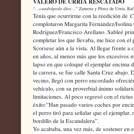
VALERO DE URRÍA RESCATADO
“…
cuadrúpedo
dios
…” Zamora y Pérez de Urría, Raf
Tenía que ocurrirme con la reedición de
C
complotaron Margarita Fernández/Isolina
Rodríguez/Francisco Arellano. Sableé pri
completar los que llevaba, me hice con el p
Scorsese aún a la vista. Al llegar frente a
en años, al menos más que los excesivos m
lapso en que coloqué el ejemplar encima d
la carrera, se fue calle Santa Cruz abajo. 
vecino, llegó con perro encordado ofrecién
vehículo, con su proverbial ánimo solidari
limitaciones. Al poco regresó con el rictu
éxito:”Han pasado varios coches por encim
el perro tiró para señalar que el ejemplar
bordillo de la Escandalera”.
Yo acababa, una vez más, de sostener en e