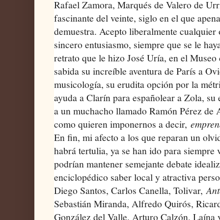
Rafael Zamora, Marqués de Valero de Urrí
fascinante del veinte, siglo en el que apen
demuestra. Acepto liberalmente cualquier 
sincero entusiasmo, siempre que se le haya
retrato que le hizo José Uría, en el Museo 
sabida su increíble aventura de París a Ov
musicología, su erudita opción por la métri
ayuda a Clarín para españolear a Zola, su
a un muchacho llamado Ramón Pérez de Ay
como quieren imponernos a decir,
empren
En fin, mi afecto a los que reparan un olv
habrá tertulia, ya se han ido para siempre
podrían mantener semejante debate idealiz
enciclopédico saber local y atractiva pers
Diego Santos, Carlos Canella, Tolivar,
An
Sebastián Miranda, Alfredo Quirós, Ricar
González del Valle, Arturo Calzón, Laína 