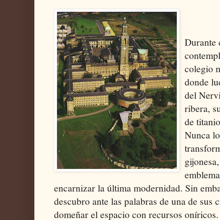
Durante 
contempl
colegio 
donde lu
del Nervi
ribera, 
de titani
Nunca lo
transfor
gijonesa
emblema 
encarnizar la última modernidad. Sin emb
descubro ante las palabras de una de su
domeñar el espacio con recursos oníricos. 