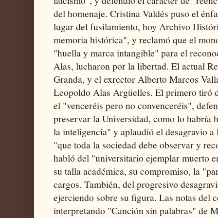
laicismo", y defendió el carácter de "reen
del homenaje. Cristina Valdés puso el énfa
lugar del fusilamiento, hoy Archivo Histór
memoria histórica", y reclamó que el mono
"huella y marca intangible" para el recon
Alas, lucharon por la libertad. El actual R
Granda, y el exrector Alberto Marcos Valla
Leopoldo Alas Argüelles. El primero tiró 
el "venceréis pero no convenceréis", defen
preservar la Universidad, como lo habría
la inteligencia" y aplaudió el desagravio 
"que toda la sociedad debe observar y re
habló del "universitario ejemplar muerto en
su talla académica, su compromiso, la "paro
cargos. También, del progresivo desagravio
ejerciendo sobre su figura. Las notas del 
interpretando "Canción sin palabras" de