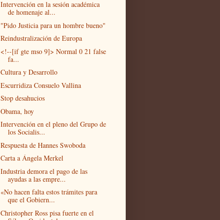
Intervención en la sesión académica
de homenaje al...
"Pido Justicia para un hombre bueno"
Reindustralización de Europa
<!--[if gte mso 9]> Normal 0 21 false
fa...
Cultura y Desarrollo
Escurridiza Consuelo Vallina
Stop desahucios
Obama, hoy
Intervención en el pleno del Grupo de
los Socialis...
Respuesta de Hannes Swoboda
Carta a Ángela Merkel
Industria demora el pago de las
ayudas a las empre...
«No hacen falta estos trámites para
que el Gobiern...
Christopher Ross pisa fuerte en el