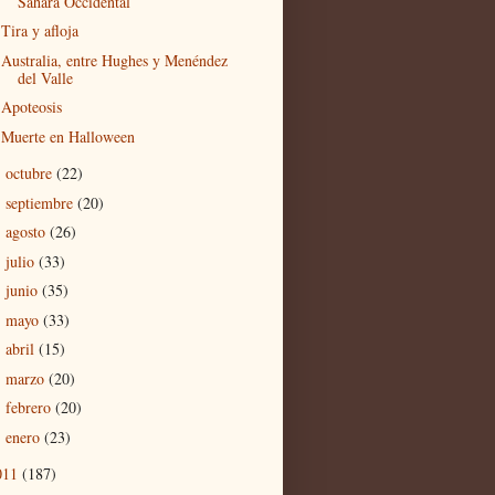
Sáhara Occidental
Tira y afloja
Australia, entre Hughes y Menéndez
del Valle
Apoteosis
Muerte en Halloween
octubre
(22)
►
septiembre
(20)
►
agosto
(26)
►
julio
(33)
►
junio
(35)
►
mayo
(33)
►
abril
(15)
►
marzo
(20)
►
febrero
(20)
►
enero
(23)
►
011
(187)