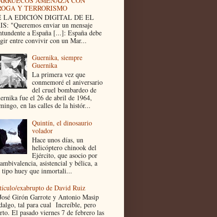
ARRUECOS AMENAZA CON
ROGA Y TERRORISMO
 LA EDICIÓN DIGITAL DE EL
IS: "Queremos enviar un mensaje
ntundente a España [...]: España debe
egir entre convivir con un Mar...
Guernika, siempre
Guernika
La primera vez que
conmemoré el aniversario
del cruel bombardeo de
ernika fue el 26 de abril de 1964,
ingo, en las calles de la histór...
Quintín, el dinosaurio
volador
Hace unos días, un
helicóptero chinook del
Ejército, que asocio por
ambivalencia, asistencial y bélica, a
 tipo huey que inmortali...
tículo/exabrupto de David Ruiz
José Girón Garrote y Antonio Masip
dalgo, tal para cual Increíble, pero
rto. El pasado viernes 7 de febrero las