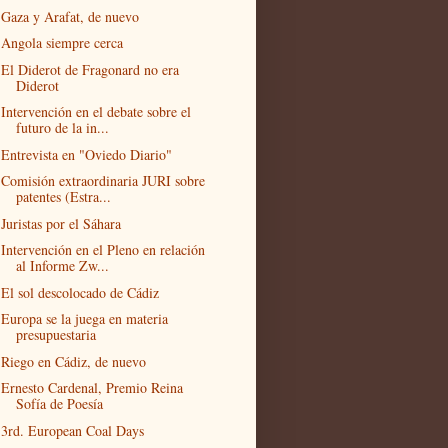
Gaza y Arafat, de nuevo
Angola siempre cerca
El Diderot de Fragonard no era
Diderot
Intervención en el debate sobre el
futuro de la in...
Entrevista en "Oviedo Diario"
Comisión extraordinaria JURI sobre
patentes (Estra...
Juristas por el Sáhara
Intervención en el Pleno en relación
al Informe Zw...
El sol descolocado de Cádiz
Europa se la juega en materia
presupuestaria
Riego en Cádiz, de nuevo
Ernesto Cardenal, Premio Reina
Sofía de Poesía
3rd. European Coal Days