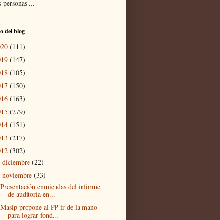
 personas ...
o del blog
020
(111)
019
(147)
018
(105)
017
(150)
016
(163)
015
(279)
014
(151)
013
(217)
012
(302)
diciembre
(22)
►
noviembre
(33)
▼
Presentación enmiendas del informe
de auditoría en...
Masip propone al PP ir de la mano
para lograr fond...