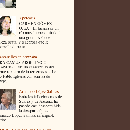
Apoteosis
CARMEN GÓMEZ
OJEA El Jarama es un
río muy literario: título de
una gran novela de
lleza brutal y tenebrosa que se
arrolla durante ...
ascarrillos en campaña
ERA CAMUS ARGELINO O
ANCÈS? Fue un chascarrillo del
bate a cuatro de la tercera/sexta.Lo
jo Pablo Iglesias con sonrisa de
ejo,...
Armando López Salinas
Entrelos fallecimientos de
Suárez y de Azcuna, ha
pasado casi desapercibida
la desaparición de
mando López Salinas, infatigable
rito...