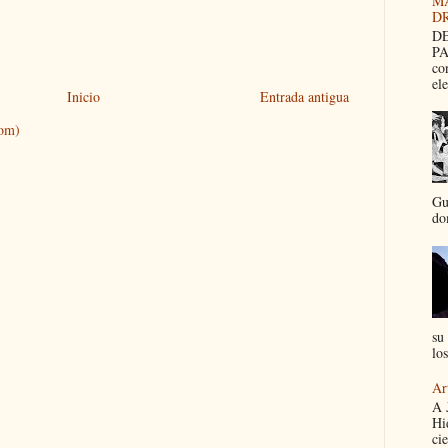
M
D
DE
PA
co
el
Inicio
Entrada antigua
tom)
Gu
dom
su 
los
Ar
A 
Hi
cie