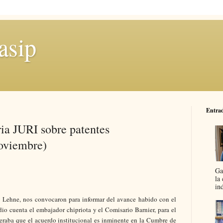
asip
Entrad
ia JURI sobre patentes
Noviembre)
Ga
la
in
y Lehne, nos convocaron para informar del avance habido con el
o cuenta el embajador chipriota y el Comisario Barnier, para el
eraba que el acuerdo institucional es inminente en la Cumbre de