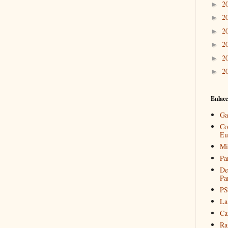
2
►
2
►
2
►
2
►
2
►
2
►
Enlace
Ga
Co
Eu
Mi
Pa
De
Pa
PS
La
Ca
Ra