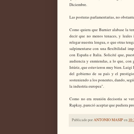
Diciembre.
Las posturas parlamentarias, no obstant
Como quiera que Barnier alabase la te
decir que no menos tenaces, y leales
relegar nuestra lengua, o que otras ten
salpimentarse con una flexibilidad imp
con España e Italia. Solicité que, pues
audiencia y enmiendas, a lo que, con 
Istúriz, que estuvieron muy bien. Luigi B
del gobierno de su país y el prestigi
sosteniendo a los ponentes, dando, segú
la industria europea".
Como no era reunión decisoria se ve
Rapkay, pareció aceptar que pudiera pro
Publicado por
ANTONIO MASIP
en
10: