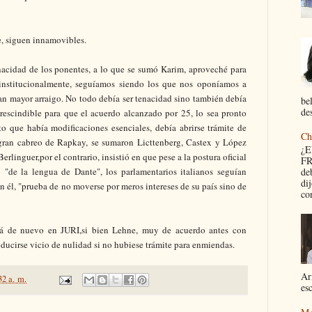
e, siguen innamovibles.
nacidad de los ponentes, a lo que se sumó Karim, aproveché para
 institucionalmente, seguíamos siendo los que nos oponíamos a
gan mayor arraigo. No todo debía ser tenacidad sino también debía
be
des
rescindible para que el acuerdo alcanzado por 25, lo sea pronto
to que había modificaciones esenciales, debía abrirse trámite de
Ch
gran cabreo de Rapkay, se sumaron Licttenberg, Castex y López
¿
erlinguer,por el contrario, insistió en que pese a la postura oficial
FR
o "de la lengua de Dante", los parlamentarios italianos seguían
de
di
n él, "prueba de no moverse por meros intereses de su país sino de
con
rá de nuevo en JURI,si bien Lehne, muy de acuerdo antes con
ducirse vicio de nulidad si no hubiese trámite para enmiendas.
Ar
32 a. m.
esc