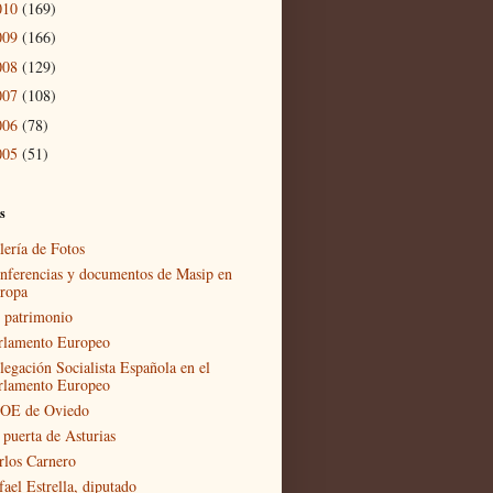
010
(169)
009
(166)
008
(129)
007
(108)
006
(78)
005
(51)
s
lería de Fotos
nferencias y documentos de Masip en
ropa
 patrimonio
rlamento Europeo
legación Socialista Española en el
rlamento Europeo
OE de Oviedo
 puerta de Asturias
rlos Carnero
fael Estrella, diputado