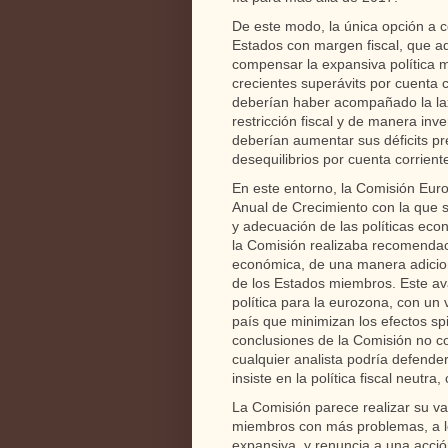
De este modo, la única opción a c
Estados con margen fiscal, que 
compensar la expansiva política 
crecientes superávits por cuenta 
deberían haber acompañado la laxa
restricción fiscal y de manera in
deberían aumentar sus déficits p
desequilibrios por cuenta corrient
En este entorno, la Comisión Eur
Anual de Crecimiento con la que s
y adecuación de las políticas eco
la Comisión realizaba recomendac
económica, de una manera adicion
de los Estados miembros. Este av
política para la eurozona, con un 
país que minimizan los efectos sp
conclusiones de la Comisión no 
cualquier analista podría defende
insiste en la política fiscal neutra
La Comisión parece realizar su va
miembros con más problemas, a los
expansiva, y renuncia a una acció