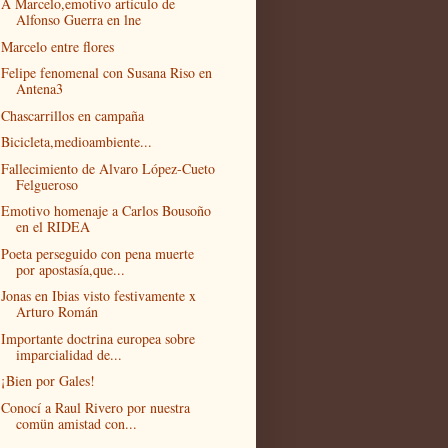
A Marcelo,emotivo artículo de
Alfonso Guerra en lne
Marcelo entre flores
Felipe fenomenal con Susana Riso en
Antena3
Chascarrillos en campaña
Bicicleta,medioambiente...
Fallecimiento de Alvaro López-Cueto
Felgueroso
Emotivo homenaje a Carlos Bousoño
en el RIDEA
Poeta perseguido con pena muerte
por apostasía,que...
Jonas en Ibias visto festivamente x
Arturo Román
Importante doctrina europea sobre
imparcialidad de...
¡Bien por Gales!
Conocí a Raul Rivero por nuestra
comün amistad con...