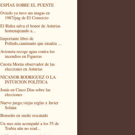
ESPÍAS SOBRE EL PUENTE
Oviedo ya tuvo sus magas en
1987/pag de El Comercio
El Ridea salva el honor de Asturias
homenajeando a...
Importante libro de
Polledo,caminante que ensalza ...
Avioneta recoge agua contra los
incendios en Figueras
Cuesta Morúa observador de las
elecciones en Asturias
NICANOR RODRIGUEZ O LA
INTUICIÓN POLÍTICA
Jonás en Cinco Días sobre las
elecciones
Nuevo juego,viejas reglas x Javier
Solana
Bousoño en sueño rescatado
Un mes más acompañé a los 55 de
Trubia aün no read...