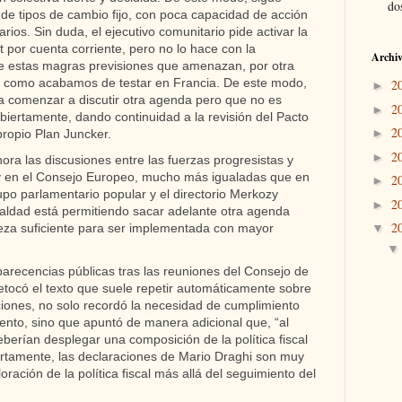
dos
de tipos de cambio fijo, con poca capacidad de acción
arios. Sin duda, el ejecutivo comunitario pide activar la
 por cuenta corriente, pero no lo hace con la
Archiv
te estas magras previsiones que amenazan, por otra
o, como acabamos de testar en Francia. De este modo,
2
►
a comenzar a discutir otra agenda pero que no es
2
►
iertamente, dando continuidad a la revisión del Pacto
2
►
propio Plan Juncker.
2
►
ora las discusiones entre las fuerzas progresistas y
y en el Consejo Europeo, mucho más igualadas que en
2
►
upo parlamentario popular y el directorio Merkozy
2
►
aldad está permitiendo sacar adelante otra agenda
2
leza suficiente para ser implementada con mayor
▼
arecencias públicas tras las reuniones del Consejo de
etocó el texto que suele repetir automáticamente sobre
enciones, no solo recordó la necesidad de cumplimiento
iento, sino que apuntó de manera adicional que, “al
berían desplegar una composición de la política fiscal
ertamente, las declaraciones de Mario Draghi son muy
oración de la política fiscal más allá del seguimiento del
.