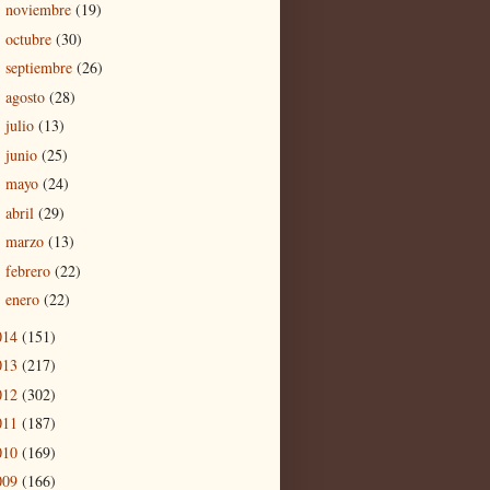
noviembre
(19)
►
octubre
(30)
►
septiembre
(26)
►
agosto
(28)
►
julio
(13)
►
junio
(25)
►
mayo
(24)
►
abril
(29)
►
marzo
(13)
►
febrero
(22)
►
enero
(22)
►
014
(151)
013
(217)
012
(302)
011
(187)
010
(169)
009
(166)