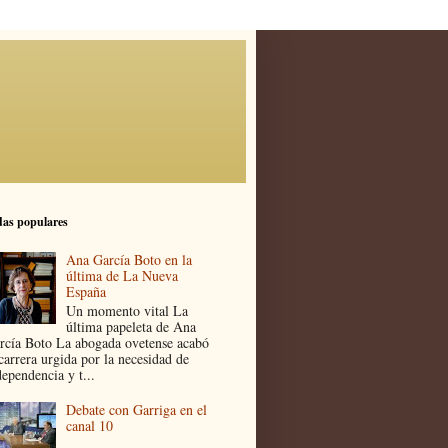
as populares
Ana García Boto en la
última de La Nueva
España
Un momento vital La
última papeleta de Ana
rcía Boto La abogada ovetense acabó
 carrera urgida por la necesidad de
dependencia y t...
Debate con Garriga en el
canal 10