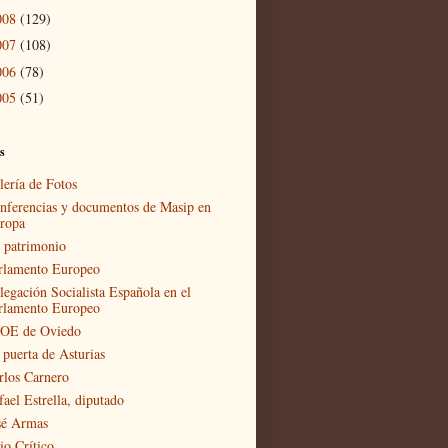
008
(129)
007
(108)
006
(78)
005
(51)
s
lería de Fotos
nferencias y documentos de Masip en
ropa
 patrimonio
rlamento Europeo
legación Socialista Española en el
rlamento Europeo
OE de Oviedo
 puerta de Asturias
rlos Carnero
fael Estrella, diputado
sé Armas
io Crítico