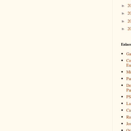
2
►
2
►
2
►
2
►
Enlace
Ga
Co
Eu
Mi
Pa
De
Pa
PS
La
Ca
Ra
Jo
Oc