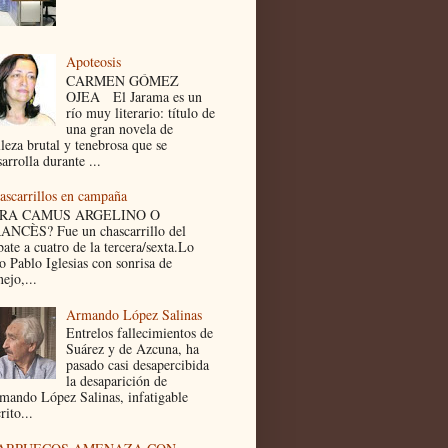
Apoteosis
CARMEN GÓMEZ
OJEA El Jarama es un
río muy literario: título de
una gran novela de
lleza brutal y tenebrosa que se
arrolla durante ...
ascarrillos en campaña
ERA CAMUS ARGELINO O
ANCÈS? Fue un chascarrillo del
bate a cuatro de la tercera/sexta.Lo
jo Pablo Iglesias con sonrisa de
ejo,...
Armando López Salinas
Entrelos fallecimientos de
Suárez y de Azcuna, ha
pasado casi desapercibida
la desaparición de
mando López Salinas, infatigable
rito...