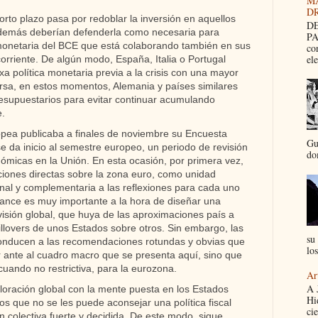
M
D
orto plazo pasa por redoblar la inversión en aquellos
DE
además deberían defenderla como necesaria para
PA
monetaria del BCE que está colaborando también en sus
co
el
corriente. De algún modo, España, Italia o Portugal
 política monetaria previa a la crisis con una mayor
versa, en estos momentos, Alemania y países similares
resupuestarios para evitar continuar acumulando
e.
opea publicaba a finales de noviembre su Encuesta
Gu
e da inicio al semestre europeo, un periodo de revisión
dom
nómicas en la Unión. En esta ocasión, por primera vez,
iones directas sobre la zona euro, como unidad
al y complementaria a las reflexiones para cada uno
ance es muy importante a la hora de diseñar una
visión global, que huya de las aproximaciones país a
illovers de unos Estados sobre otros. Sin embargo, las
su 
conducen a las recomendaciones rotundas y obvias que
los
r ante al cuadro macro que se presenta aquí, sino que
, cuando no restrictiva, para la eurozona.
Ar
A 
loración global con la mente puesta en los Estados
Hi
 que no se les puede aconsejar una política fiscal
cie
n colectiva fuerte y decidida. De este modo, sigue