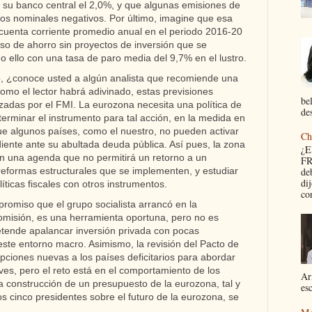
 su banco central el 2,0%, y que algunas emisiones de
pos nominales negativos. Por último, imagine que esa
cuenta corriente promedio anual en el periodo 2016-20
eso de ahorro sin proyectos de inversión que se
o ello con una tasa de paro media del 9,7% en el lustro.
, ¿conoce usted a algún analista que recomiende una
omo el lector habrá adivinado, estas previsiones
be
zadas por el FMI. La eurozona necesita una política de
des
terminar el instrumento para tal acción, en la medida en
que algunos países, como el nuestro, no pueden activar
Ch
nte ante su abultada deuda pública. Así pues, la zona
¿
on una agenda que no permitirá un retorno a un
FR
reformas estructurales que se implementen, y estudiar
de
di
íticas fiscales con otros instrumentos.
con
promiso que el grupo socialista arrancó en la
Comisión, es una herramienta oportuna, pero no es
etende apalancar inversión privada con pocas
este entorno macro. Asimismo, la revisión del Pacto de
opciones nuevas a los países deficitarios para abordar
es, pero el reto está en el comportamiento de los
Ar
la construcción de un presupuesto de la eurozona, tal y
esc
s cinco presidentes sobre el futuro de la eurozona, se