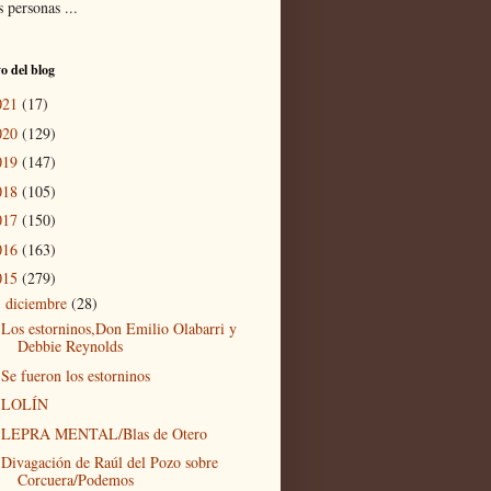
 personas ...
o del blog
021
(17)
020
(129)
019
(147)
018
(105)
017
(150)
016
(163)
015
(279)
diciembre
(28)
▼
Los estorninos,Don Emilio Olabarri y
Debbie Reynolds
Se fueron los estorninos
LOLÍN
LEPRA MENTAL/Blas de Otero
Divagación de Raúl del Pozo sobre
Corcuera/Podemos