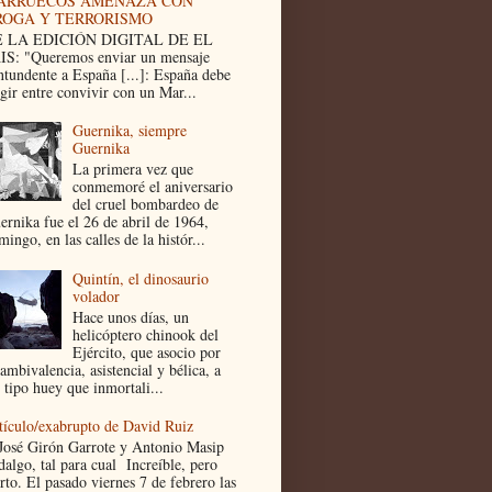
ARRUECOS AMENAZA CON
ROGA Y TERRORISMO
 LA EDICIÓN DIGITAL DE EL
IS: "Queremos enviar un mensaje
ntundente a España [...]: España debe
egir entre convivir con un Mar...
Guernika, siempre
Guernika
La primera vez que
conmemoré el aniversario
del cruel bombardeo de
ernika fue el 26 de abril de 1964,
ingo, en las calles de la histór...
Quintín, el dinosaurio
volador
Hace unos días, un
helicóptero chinook del
Ejército, que asocio por
ambivalencia, asistencial y bélica, a
 tipo huey que inmortali...
tículo/exabrupto de David Ruiz
José Girón Garrote y Antonio Masip
dalgo, tal para cual Increíble, pero
rto. El pasado viernes 7 de febrero las