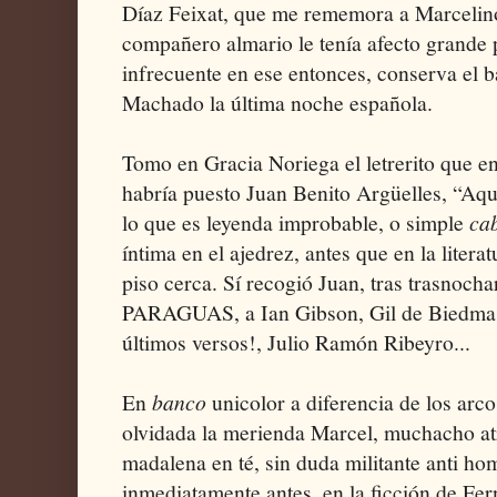
Díaz Feixat, que me rememora a Marceli
compañero almario le tenía afecto grande 
infrecuente en ese entonces, conserva el 
Machado la última noche española.
Tomo en Gracia Noriega el letrerito que e
habría puesto Juan Benito Argüelles, “Aq
lo que es leyenda improbable, o simple
ca
íntima en el ajedrez, antes que en la litera
piso cerca. Sí recogió Juan, tras trasno
PARAGUAS, a Ian Gibson, Gil de Biedma, 
últimos versos!, Julio Ramón Ribeyro...
En
banco
unicolor a diferencia de los arco
olvidada la merienda Marcel, muchacho at
madalena en té, sin duda militante anti ho
inmediatamente antes, en la ficción de Fe