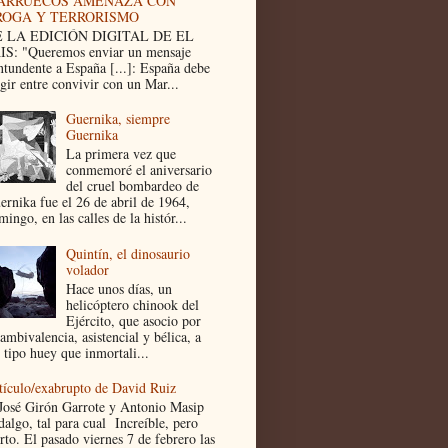
ARRUECOS AMENAZA CON
ROGA Y TERRORISMO
 LA EDICIÓN DIGITAL DE EL
IS: "Queremos enviar un mensaje
ntundente a España [...]: España debe
egir entre convivir con un Mar...
Guernika, siempre
Guernika
La primera vez que
conmemoré el aniversario
del cruel bombardeo de
ernika fue el 26 de abril de 1964,
ingo, en las calles de la histór...
Quintín, el dinosaurio
volador
Hace unos días, un
helicóptero chinook del
Ejército, que asocio por
ambivalencia, asistencial y bélica, a
 tipo huey que inmortali...
tículo/exabrupto de David Ruiz
José Girón Garrote y Antonio Masip
dalgo, tal para cual Increíble, pero
rto. El pasado viernes 7 de febrero las