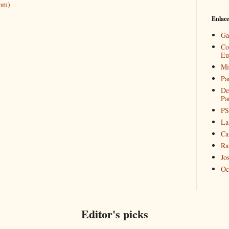
tom)
Enlace
Ga
Co
Eu
Mi
Pa
De
Pa
PS
La
Ca
Ra
Jo
Oc
Editor's picks