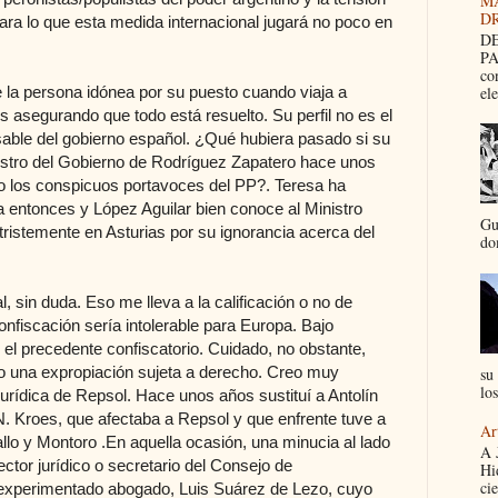
M
D
para lo que esta medida internacional jugará no poco en
DE
PA
co
el
e la persona idónea por su puesto cuando viaja a
 asegurando que todo está resuelto. Su perfil no es el
sable del gobierno español. ¿Qué hubiera pasado si su
nistro del Gobierno de Rodríguez Zapatero hace unos
los conspicuos portavoces del PP?. Teresa ha
a entonces y López Aguilar bien conoce al Ministro
Gu
ristemente en Asturias por su ignorancia acerca del
dom
, sin duda. Eso me lleva a la calificación o no de
nfiscación sería intolerable para Europa. Bajo
 el precedente confiscatorio. Cuidado, no obstante,
 una expropiación sujeta a derecho. Creo muy
su 
los
jurídica de Repsol. Hace unos años sustituí a Antolín
N. Kroes, que afectaba a Repsol y que enfrente tuve a
Ar
llo y Montoro .En aquella ocasión, una minucia al lado
A 
tor jurídico o secretario del Consejo de
Hi
cie
 experimentado abogado, Luis Suárez de Lezo, cuyo