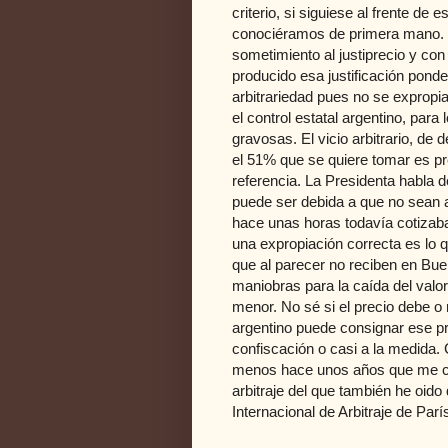
criterio, si siguiese al frente de
conociéramos de primera mano. L
sometimiento al justiprecio y con 
producido esa justificación pond
arbitrariedad pues no se expropia 
el control estatal argentino, par
gravosas. El vicio arbitrario, de
el 51% que se quiere tomar es p
referencia. La Presidenta habla 
puede ser debida a que no sean a
hace unas horas todavía cotizab
una expropiación correcta es lo q
que al parecer no reciben en Bue
maniobras para la caída del valo
menor. No sé si el precio debe o 
argentino puede consignar ese pr
confiscación o casi a la medida. C
menos hace unos años que me con
arbitraje del que también he oid
Internacional de Arbitraje de Par