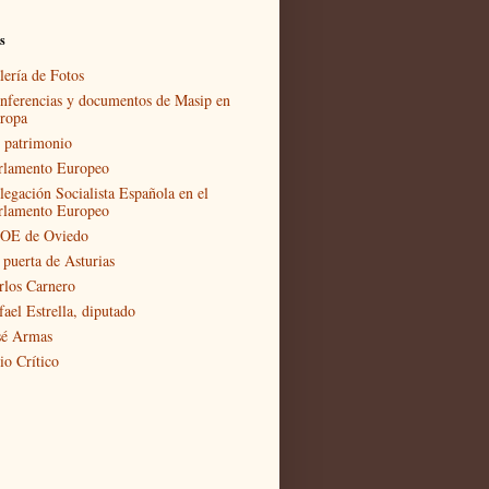
s
lería de Fotos
nferencias y documentos de Masip en
ropa
 patrimonio
rlamento Europeo
legación Socialista Española en el
rlamento Europeo
OE de Oviedo
 puerta de Asturias
rlos Carnero
fael Estrella, diputado
sé Armas
io Crítico