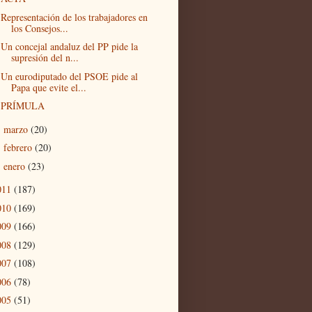
Representación de los trabajadores en
los Consejos...
Un concejal andaluz del PP pide la
supresión del n...
Un eurodiputado del PSOE pide al
Papa que evite el...
PRÍMULA
marzo
(20)
►
febrero
(20)
►
enero
(23)
►
011
(187)
010
(169)
009
(166)
008
(129)
007
(108)
006
(78)
005
(51)