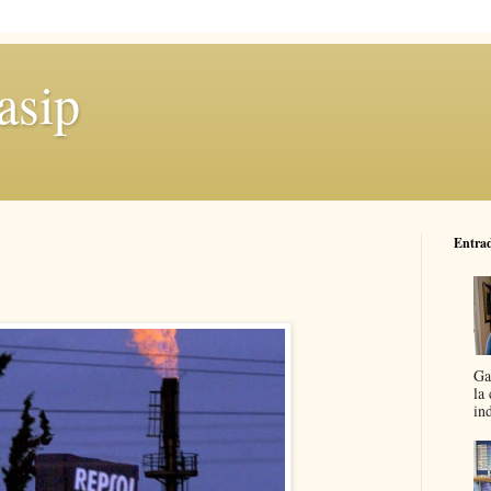
asip
Entrad
Ga
la
in