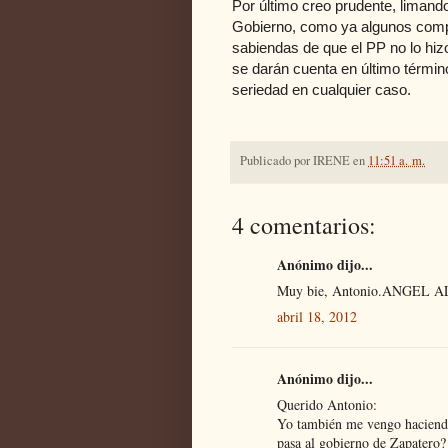
Por último creo prudente, limand
Gobierno, como ya algunos comp
sabiendas de que el PP no lo hi
se darán cuenta en último término
seriedad en cualquier caso.
Publicado por
IRENE
en
11:51 a. m.
4 comentarios:
Anónimo dijo...
Muy bie, Antonio.ANGEL A
abril 18, 2012
Anónimo dijo...
Querido Antonio:
Yo también me vengo haciendo 
pasa al gobierno de Zapatero? 