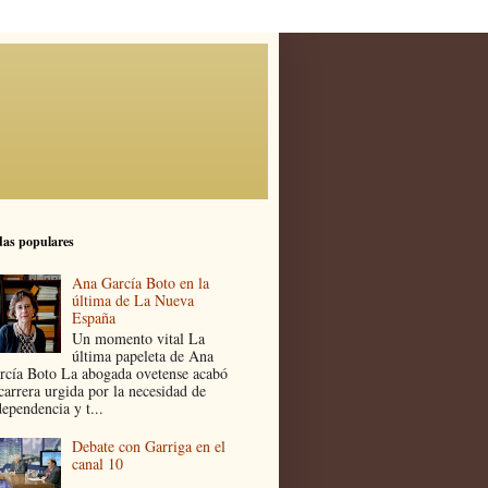
as populares
Ana García Boto en la
última de La Nueva
España
Un momento vital La
última papeleta de Ana
rcía Boto La abogada ovetense acabó
 carrera urgida por la necesidad de
dependencia y t...
Debate con Garriga en el
canal 10