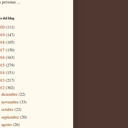
 personas ...
o del blog
020
(111)
019
(147)
018
(105)
017
(150)
016
(163)
015
(279)
014
(151)
013
(217)
012
(302)
diciembre
(22)
►
noviembre
(33)
►
octubre
(22)
►
septiembre
(20)
►
agosto
(26)
►