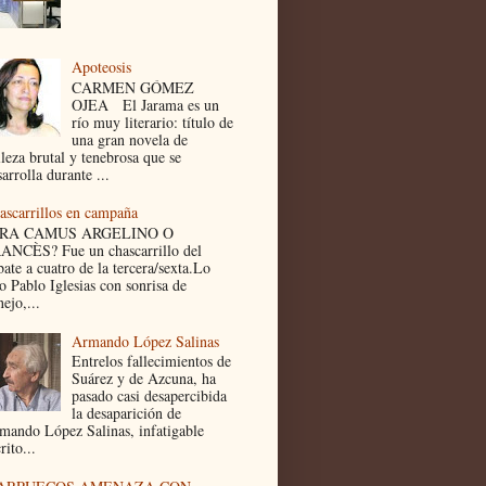
Apoteosis
CARMEN GÓMEZ
OJEA El Jarama es un
río muy literario: título de
una gran novela de
lleza brutal y tenebrosa que se
arrolla durante ...
ascarrillos en campaña
ERA CAMUS ARGELINO O
ANCÈS? Fue un chascarrillo del
bate a cuatro de la tercera/sexta.Lo
jo Pablo Iglesias con sonrisa de
ejo,...
Armando López Salinas
Entrelos fallecimientos de
Suárez y de Azcuna, ha
pasado casi desapercibida
la desaparición de
mando López Salinas, infatigable
rito...