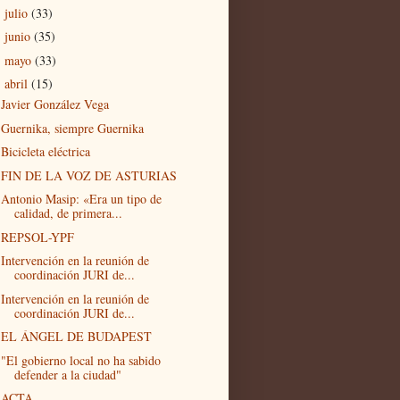
julio
(33)
►
junio
(35)
►
mayo
(33)
►
abril
(15)
▼
Javier González Vega
Guernika, siempre Guernika
Bicicleta eléctrica
FIN DE LA VOZ DE ASTURIAS
Antonio Masip: «Era un tipo de
calidad, de primera...
REPSOL-YPF
Intervención en la reunión de
coordinación JURI de...
Intervención en la reunión de
coordinación JURI de...
EL ÁNGEL DE BUDAPEST
"El gobierno local no ha sabido
defender a la ciudad"
ACTA