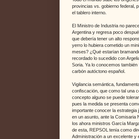
provincias vs. gobierno federal, 
el tablero interno.
El Ministro de Industria no parec
Argentina y regresa poco después
que debería tener un alto respon
yerro lo hubiera cometido un mi
meses? ¿Qué estarían bramando 
recordado lo sucedido con Argeli
Soria. Ya lo conocemos también t
carbón autóctono español.
Vigilancia semántica, fundamental
confiscación, que como tal una co
concepto alguno se puede tolerar
pues la medida se presenta como
importante conocer la estrategia 
en un asunto, ante la Comisaria 
los ahora ministros García Marga
de esta, REPSOL tenía como direc
Administración a un excelente y