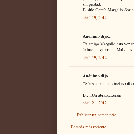
sin piedad.
El dúo García Margallo-Soria
abril 19, 2012
Anónimo dijo...
Tu amigo Margallo esta vez se
ánimo de guerra de Malvinas
abril 19, 2012
Anónimo dijo...
Te has adelantado incluso ál ed
Bien.Un abrazo.Luisín
abril 21, 2012
Publicar un comentario
Entrada más reciente