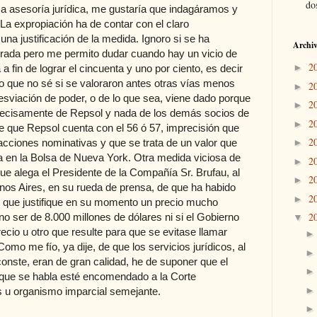
dos
 esa asesoría jurídica, me gustaría que indagáramos y
a expropiación ha de contar con el claro
una justificación de la medida. Ignoro si se ha
Archiv
erada pero me permito dudar cuando hay un vicio de
2
►
a fin de lograr el cincuenta y uno por ciento, es decir
a lo que no sé si se valoraron antes otras vías menos
2
►
 desviación de poder, o de lo que sea, viene dado porque
2
►
recisamente de Repsol y nada de los demás socios de
2
►
de que Repsol cuenta con el 56 ó 57, imprecisión que
2
cciones nominativas y que se trata de un valor que
►
a en la Bolsa de Nueva York. Otra medida viciosa de
2
►
ue alega el Presidente de la Compañía Sr. Brufau, al
2
►
nos Aires, en su rueda de prensa, de que ha habido
2
►
r que justifique en su momento un precio mucho
2
no ser de 8.000 millones de dólares ni si el Gobierno
▼
ecio u otro que resulte para que se evitase llamar
omo me fío, ya dije, de que los servicios jurídicos, al
ste, eran de gran calidad, he de suponer que el
o que se habla esté encomendado a la Corte
ís u organismo imparcial semejante.