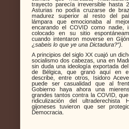
trayecto parecía irreversible hasta
Asturias no podía cruzarse de bra
madurez superior al resto del p
lámpara que emocionaba al mejor 
encarando el COVID como nadie, in
colocado en su sitio espontáneam
cuando intentaron moverse en Gij
¿sabeis lo que ye una Dictadura?”).
A principios del siglo XX cuajó un dich
socialismo dos cabezas, una en Madri
sin duda una ideología exportada del
de Bélgica, que granó aquí en el
describe, entre otros, Isidoro A
puede ser casualidad que al fren
Gobierno haya ahora una mieren
grandes tantos contra la COVID, que 
ridiculización del ultraderechista
gijoneses tuvieron que ser protegi
Democracia.